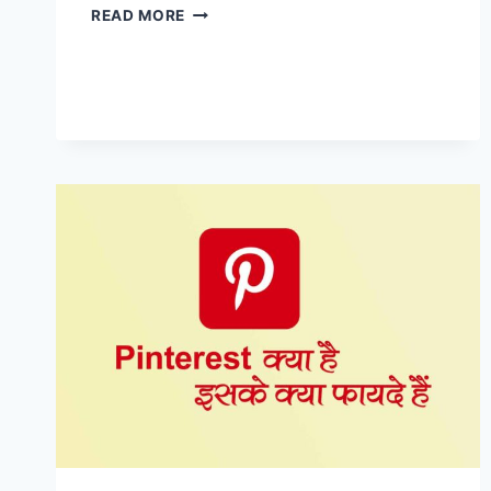
NAUKRI.COM
READ MORE
क्या
है
NAUKRI.COM
से
JOB
पाए
अपनी
प्रोफाइल
बनाकर
बहुत
आसानी
से।