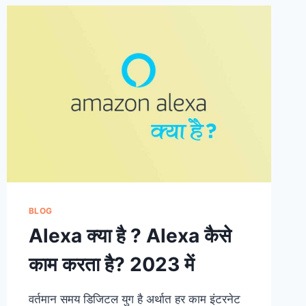
यह
काम
कैसे
करता
है?
यह
कितने
प्रकार
का
होता
है?
BLOG
Alexa क्या है ? Alexa कैसे
काम करता है? 2023 में
वर्तमान समय डिजिटल युग है अर्थात हर काम इंटरनेट