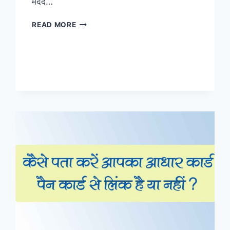
मदद…
TEAMS
READ MORE
APP
क्या
है
इससे
मीटिंग
कैसे
कर
सकते
हैं?