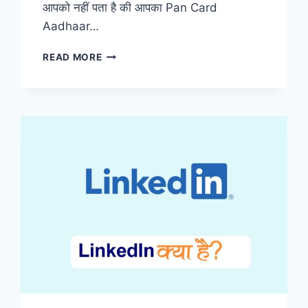
आपको नहीं पता है की आपका Pan Card
Aadhaar…
[2023]
READ MORE
PAN
CARD
का
AADHAAR
LINK
STATUS
कैसे
चेक
करें
|
CHECK
PAN
CARD
AADHAAR
LINK
STATUS
ONLINE?