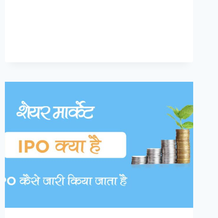
है?
यह
आजकल
इतनी
चर्चा
में
क्यों
है?
इसके
क्या
फायदे
हैं?