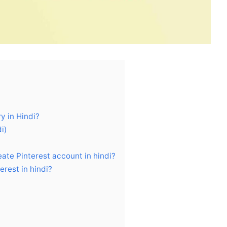
ry in Hindi?
di)
create Pinterest account in hindi?
nterest in hindi?