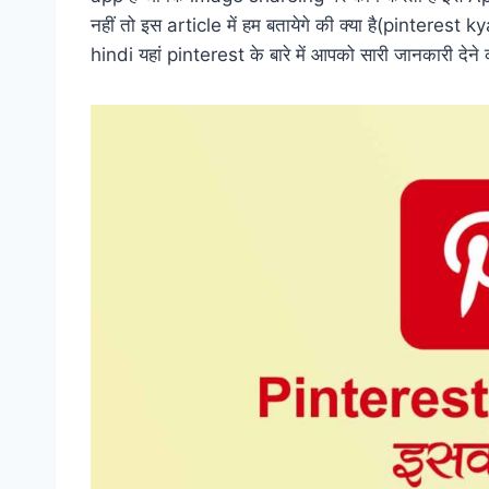
नहीं तो इस article में हम बतायेगे की क्या है(pintere
b
t
e
e
g
s
hindi यहां pinterest के बारे में आपको सारी जानकारी देन
o
e
r
d
r
A
o
r
e
I
a
p
k
s
n
m
p
t