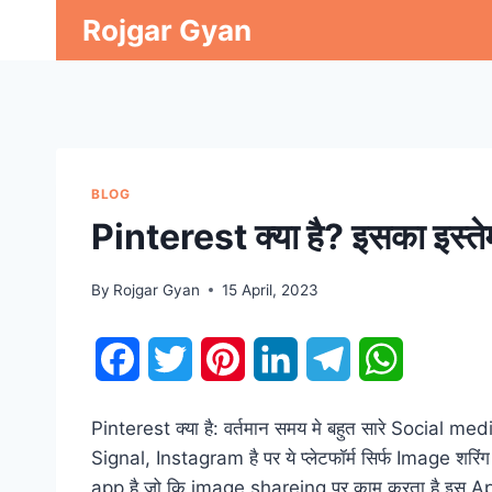
Skip
Rojgar Gyan
to
content
BLOG
Pinterest क्या है? इसका इस्ते
By
Rojgar Gyan
15 April, 2023
F
T
P
L
T
W
a
w
i
i
e
h
Pinterest क्या है: वर्तमान समय मे बहुत सारे Socia
c
i
n
n
l
a
Signal, Instagram है पर ये प्लेटफॉर्म सिर्फ Image शरिंग
app है जो कि image shareing पर काम करता है इस App
e
t
t
k
e
t