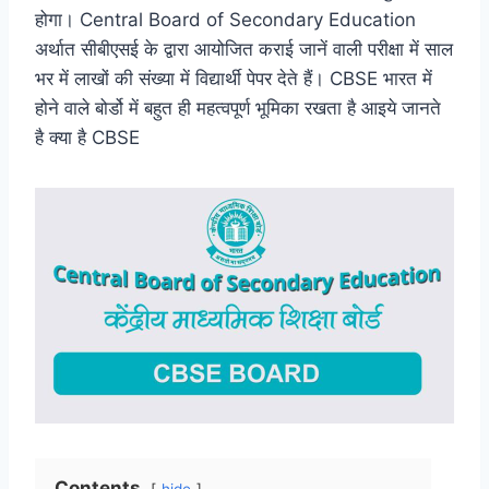
c
i
n
n
l
a
होगा। Central Board of Secondary Education
अर्थात सीबीएसई के द्वारा आयोजित कराई जानें वाली परीक्षा में साल
e
t
t
k
e
t
भर में लाखों की संख्या में विद्यार्थी पेपर देते हैं। CBSE भारत में
b
t
e
e
g
s
होने वाले बोर्डो में बहुत ही महत्वपूर्ण भूमिका रखता है आइये जानते
है क्या है CBSE
o
e
r
d
r
A
o
r
e
I
a
p
k
s
n
m
p
t
Contents
hide