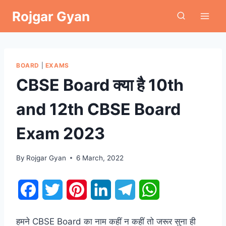
Skip
Rojgar Gyan
to
content
BOARD
|
EXAMS
CBSE Board क्या है 10th
and 12th CBSE Board
Exam 2023
By
Rojgar Gyan
6 March, 2022
F
T
P
L
T
W
a
w
i
i
e
h
हमने CBSE Board का नाम कहीं न कहीं तो जरूर सुना ही