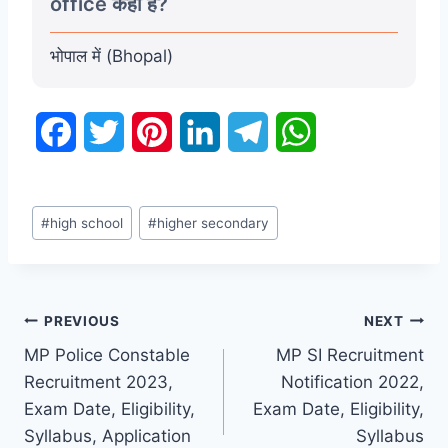
office कहाँ हैं?
भोपाल में (Bhopal)
F
T
P
L
T
W
a
w
i
i
e
h
Post
c
i
n
n
l
a
#
high school
#
higher secondary
Tags:
e
t
t
k
e
t
b
t
e
e
g
s
Post
PREVIOUS
NEXT
o
e
r
d
r
A
MP Police Constable
MP SI Recruitment
navigation
o
r
e
I
a
p
Recruitment 2023,
Notification 2022,
Exam Date, Eligibility,
Exam Date, Eligibility,
k
s
n
m
p
Syllabus, Application
Syllabus