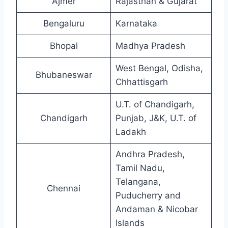
Ajmer
Rajasthan & Gujarat
Bengaluru
Karnataka
Bhopal
Madhya Pradesh
West Bengal, Odisha,
Bhubaneswar
Chhattisgarh
U.T. of Chandigarh,
Chandigarh
Punjab, J&K, U.T. of
Ladakh
Andhra Pradesh,
Tamil Nadu,
Telangana,
Chennai
Puducherry and
Andaman & Nicobar
Islands