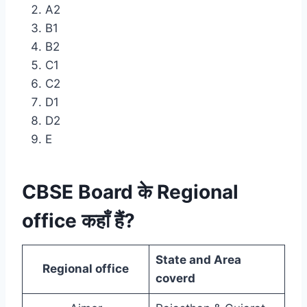
A2
B1
B2
C1
C2
D1
D2
E
CBSE Board के Regional
office कहाँ हैं?
State and Area
Regional office
coverd