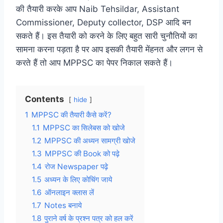
c
i
n
n
l
a
की तैयारी करके आप Naib Tehsildar, Assistant
Commissioner, Deputy collector, DSP आदि बन
e
t
t
k
e
t
सकते हैं। इस तैयारी को करने के लिए बहुत सारी चुनौतियों का
b
t
e
e
g
s
सामना करना पड़ता है पर आप इसकी तैयारी मेंहनत और लगन से
करते हैं तो आप MPPSC का पेपर निकाल सकते हैं।
o
e
r
d
r
A
o
r
e
I
a
p
Contents
hide
k
s
n
m
p
1
MPPSC की तैयारी कैसे करें?
t
1.1
MPPSC का सिलेबस को खोजे
1.2
MPPSC की अध्यन सामग्री खोजे
1.3
MPPSC की Book को पढ़े
1.4
रोज Newspaper पढ़े
1.5
अध्यन के लिए कोचिंग जाये
1.6
ऑनलाइन क्लास लें
1.7
Notes बनाये
1.8
पुराने वर्ष के प्रश्न पत्र को हल करें