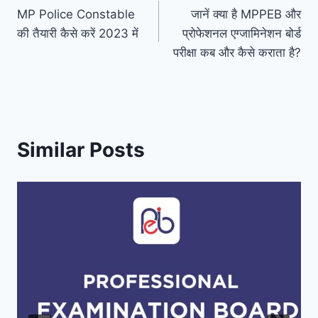
MP Police Constable
जानें क्या है MPPEB और
navigation
o
r
e
I
a
p
की तैयारी कैसे करें 2023 में
प्रोफेशनल एग्जामिनेशन बोर्ड
परीक्षा कब और कैसे कराता है?
k
s
n
m
p
t
Similar Posts