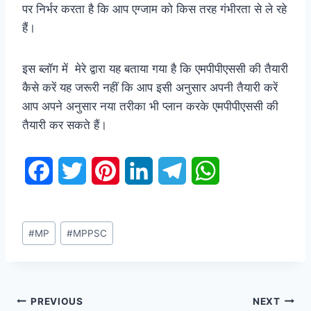
पर निर्भर करता है कि आप एग्जाम को किस तरह गंभीरता से ले रहे
हैं।
इस ब्लॉग में मेरे द्वारा यह बताया गया है कि एमपीपीएससी की तैयारी
कैसे करें यह जरूरी नहीं कि आप इसी अनुसार अपनी तैयारी करें
आप अपने अनुसार नया तरीका भी प्लान करके एमपीपीएससी की
तैयारी कर सकते हैं।
F
T
P
L
T
W
a
w
i
i
e
h
Post
c
i
n
n
l
a
#
MP
#
MPPSC
Tags:
e
t
t
k
e
t
b
t
e
e
g
s
Post
PREVIOUS
NEXT
o
e
r
d
r
A