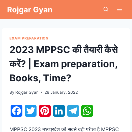
Skip
Rojgar Gyan
to
content
EXAM PREPARATION
2023 MPPSC की तैयारी कैसे
करें? | Exam preparation,
Books, Time?
By
Rojgar Gyan
28 January, 2022
F
T
P
L
T
W
a
w
i
i
e
h
MPPSC 2023 मध्यप्रदेश की सबसे बड़ी परीक्षा है MPPSC