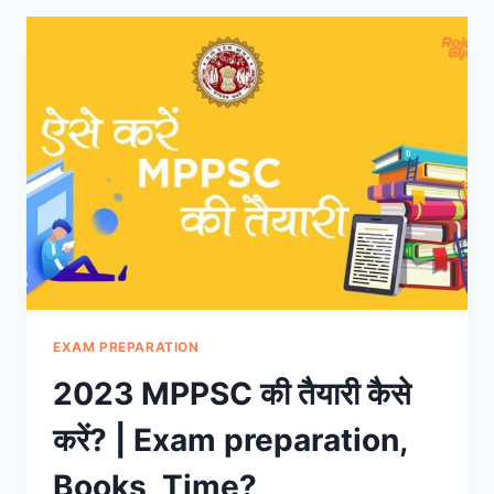
और
प्रोफेशनल
एग्जामिनेशन
बोर्ड
परीक्षा
कब
और
कैसे
कराता
है?
EXAM PREPARATION
2023 MPPSC की तैयारी कैसे
करें? | Exam preparation,
Books, Time?