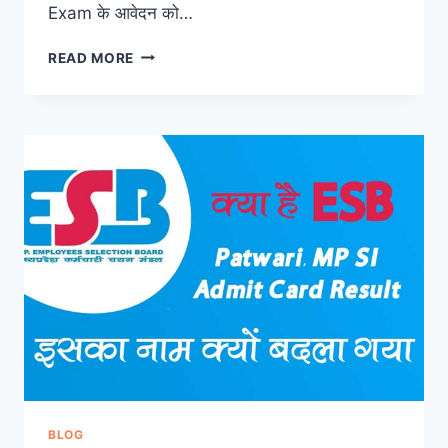
Exam के आवेदन को…
MPESB
READ MORE
ने
जारी
किया
PAT
EXAM
2023
का
NOTIFICATION
ऐसे
करें
आवेदन
BLOG