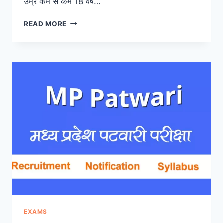
उम्र कम से कम 18 वर्ष…
MP
READ MORE
POLICE
CONSTABLE
की
तैयारी
कैसे
करें
2023
में
EXAMS