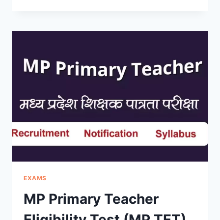
RECRUITMENT
2023:
APPLICATION,
ADMIT
CARD,
RESULT,
EXAM
DATES,
POST
EXAMS
MP Primary Teacher
Eligibility Test (MP TET)