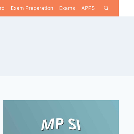
rd
Exam Preparation
Exams
APPS