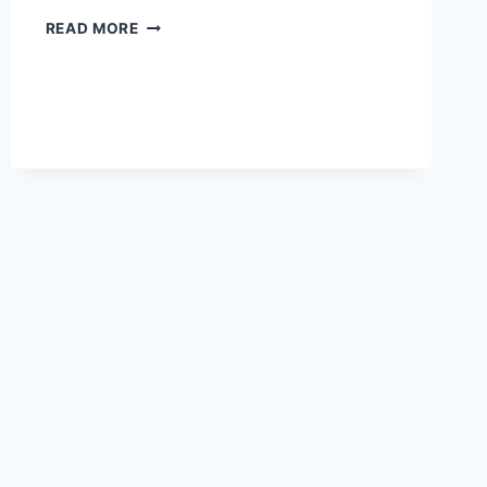
MP
READ MORE
JAIL
PRAHARI
EXAM
भर्ती
2023
NOTIFICATION,
SYLLABUS,
ADMIT
CARD