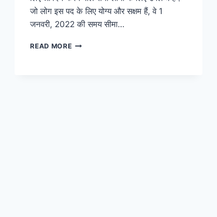
जो लोग इस पद के लिए योग्य और सक्षम हैं, वे 1
जनवरी, 2022 की समय सीमा…
MP
READ MORE
PRIMARY
TEACHER
ELIGIBILITY
TEST
(MP
TET)
2023,
मध्यप्रदेश
संविदा
शिक्षक
भर्ती