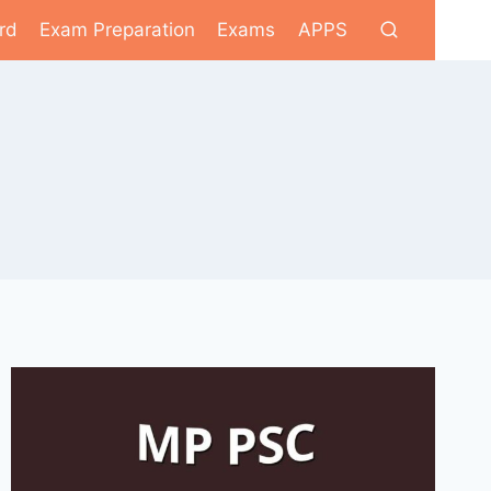
rd
Exam Preparation
Exams
APPS